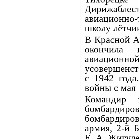
Дирижаблес
авиационно-
школу лётчи
В Красной А
окончила
авиацион
усовершенст
с 1942 год
войны с мая 
Командир з
бомбардиро
бомбардиро
армия, 2-й 
Е. А. Жигул