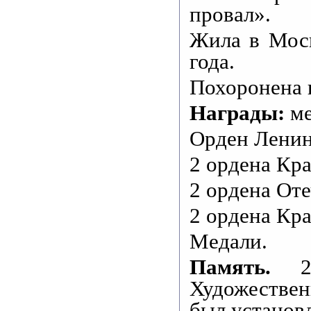
провал».
Жила в Моск
года.
Похоронена 
Награды:
ме
Орден Ленин
2 ордена Кр
2 ордена От
2 ордена Кра
Медали.
Память.
Художествен
был установ