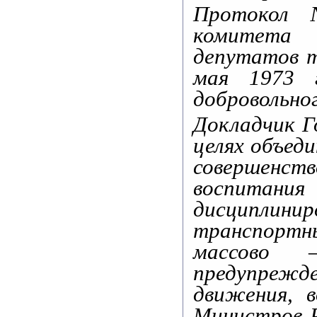
Протокол 
комитета 
депутатов т
мая 1973 
добровольн
Докладчик Г
целях объед
совершенст
воспитан
дисципли
транспортны
массово 
предупрежд
движения, 
Министров 