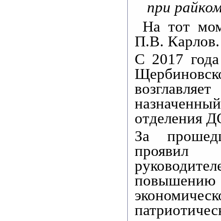
при райко
На тот мом
П.В. Карлов.
С 2017 год
Щербиновс
возглавляе
назначенный
отделения Д
За прошед
проявил 
руководите
повышению
экономиче
патриотич