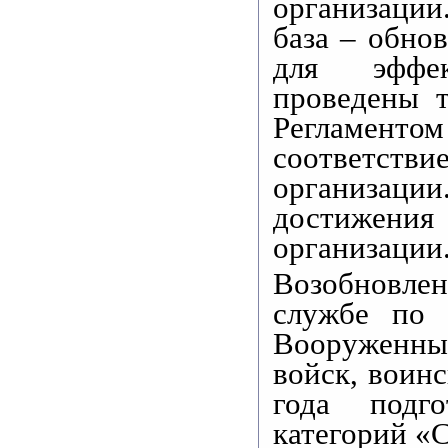
организации
база – обно
для эффек
проведены т
Регламент
соответст
организаци
достижения
организации
Возобновле
службе по 
Вооруженны
войск, воин
года подг
категорий «С