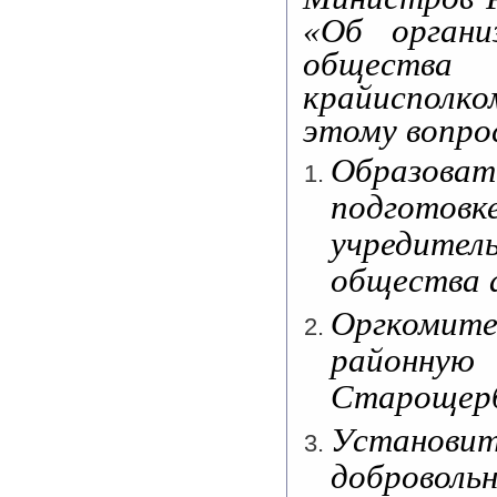
«Об органи
общества 
крайисполк
этому вопро
Образова
подгото
учредите
общества 
Оргкоми
районную
Старощерб
Установит
добровол