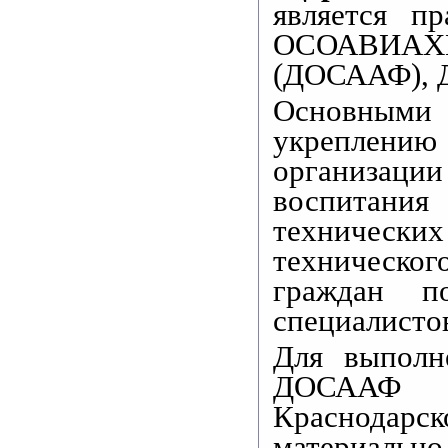
является п
ОСОАВИА
(ДОСААФ), 
Основным
укреплени
организации
воспитания
технических
техническо
граждан по
специалисто
Для выполн
ДОСААФ Р
Краснодарс
материаль