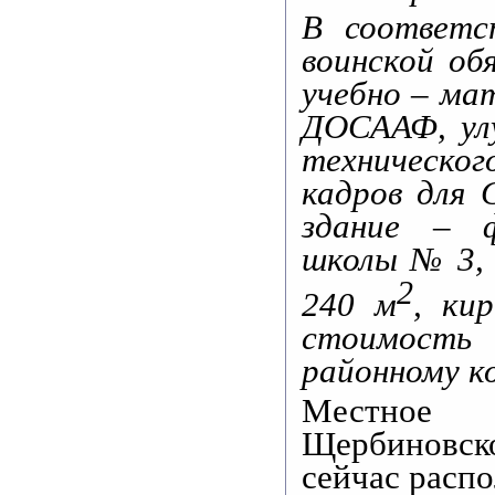
В соответс
воинской об
учебно – ма
ДОСААФ, ул
техническо
кадров для 
здание – ф
школы № 3, 
2
240 м
, ки
стоимость
районному 
Местное
Щербиновск
сейчас распо