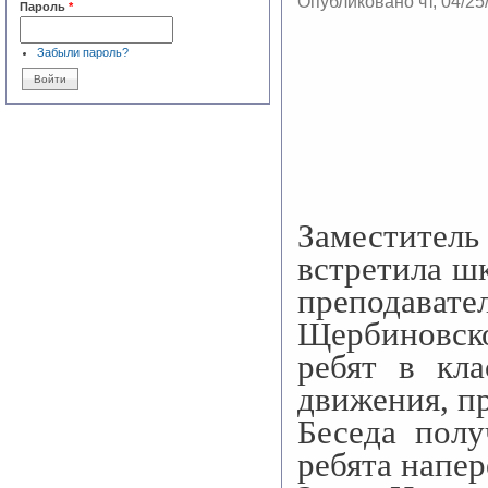
Опубликовано чт, 04/25
Пароль
*
Забыли пароль?
Заместите
встретила ш
препода
Щербиновско
ребят в кла
движения, п
Беседа полу
ребята напе