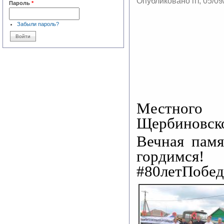
Опубликовано пт, 05/09
Пароль
*
Забыли пароль?
Местног
Щербиновско
Вечная пам
гордимся!
#80летПобе