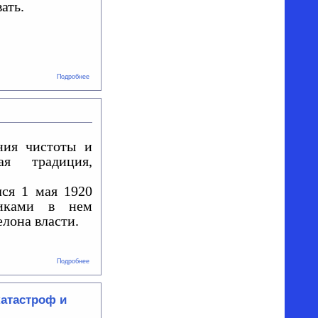
ать.
о
Подробнее
Субботник
ния чистоты и
я традиция,
ся 1 мая 1920
никами в нем
лона власти.
о
Подробнее
Субботник
в
ДОСААФ
катастроф и