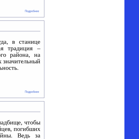
о Забег
Подробнее
на
казачью
версту
да, в станице
ая традиция –
го района, на
х значительный
льность.
о
Подробнее
Доска
Почёта
адбище, чтобы
йцев, погибших
ойны. Ведь за