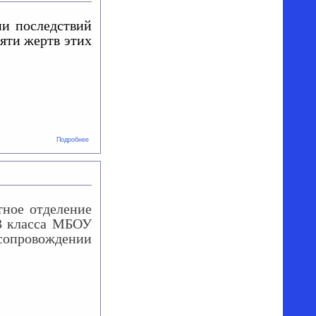
ии последствий
яти жертв этих
о День
Подробнее
участников
ликвидации
последствий
радиационных
аварий и
катастроф и
памяти жертв
тное отделение
этих аварий и
3 класса МБОУ
катастроф
провождении