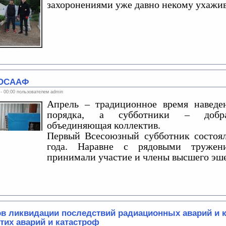
захоронениями уже давно некому ухажив
ДОСААФ
 - 00:00 пользователем
admin
Апрель – традиционное время наведе
порядка, а субботники – добра
объединяющая коллектив.
Первый Всесоюзный субботник состоял
года. Наравне с рядовыми труже
принимали участие и члены высшего эше
ов ликвидации последствий радиационных аварий и 
тих аварий и катастроф