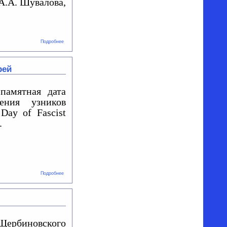
А.А. Шувалова,
о
Подробнее
КВН
рей
памятная дата
ния узников
Day of Fascist
.
о
Подробнее
Международный
день
освобождения
узников
фашистских
концлагерей
рбиновского