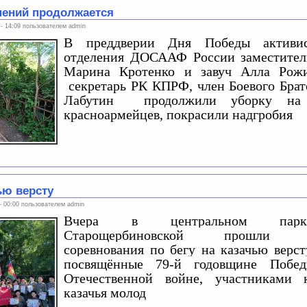
нений продолжается
 - 14:09 пользователем
admin
В преддверии Дня Победы активи
отделения ДОСААФ России заместитель
Марина Кротенко и завуч Алла Рож
секретарь РК КПРФ, член Боевого Бра
Лабутин продолжили уборку на з
красноармейцев, покрасили надгробия
ью версту
 - 00:00 пользователем
admin
Вчера в центральном парк
Старощербиновской прошли тр
соревнования по бегу на казачью верст
посвящённые 79-й годовщине Побе
Отечественной войне, участниками 
казачья молод