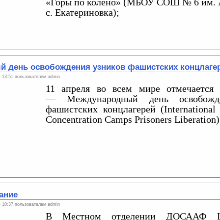
«Горы по колено» (МБОУ СОШ № 6 им. 
с. Екатериновка);
 день освобождения узников фашистских концлаге
 - 13:51 пользователем
admin
11 апреля
во всем мире отмечается 
— Международный день освобожде
фашистских концлагерей (International 
Concentration Camps Prisoners Liberation)
ание
 - 10:37 пользователем
admin
В Местном отделении ДОСААФ Ще