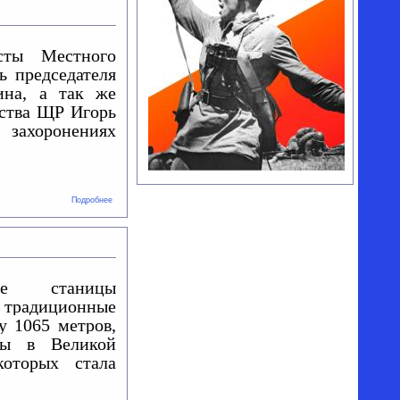
сты Местного
 председателя
ина, а так же
тства ЩР Игорь
ахоронениях
о Уборка
Подробнее
захоронений
продолжается
е станицы
адиционные
у 1065 метров,
ды в Великой
которых стала