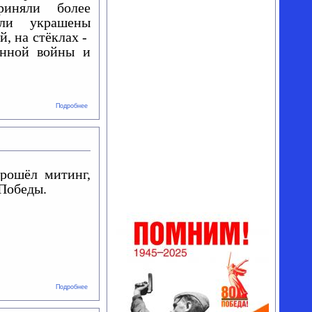
иняли более
ли украшены
, на стёклах -
енной войны и
о
Подробнее
Автомарш
"Zа
Победу"!
рошёл митинг,
 Победы.
о
Подробнее
Митинг
памяти