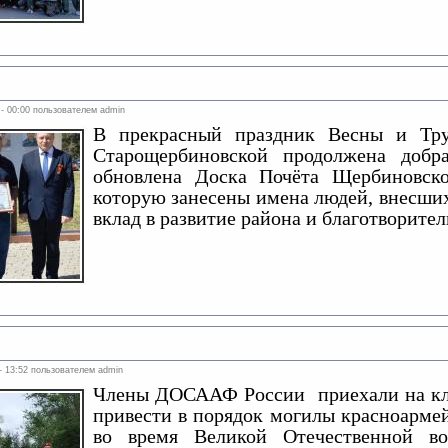
 - 00:00 пользователем
admin
В прекрасный праздник Весны и Тру
Старощербиновской продолжена добр
обновлена Доска Почёта Щербиновско
которую занесены имена людей, внесши
вклад в развитие района и благотворите
 - 13:52 пользователем
admin
Члены ДОСААФ России приехали на кл
привести в порядок могилы красноарме
во время Великой Отечественной в