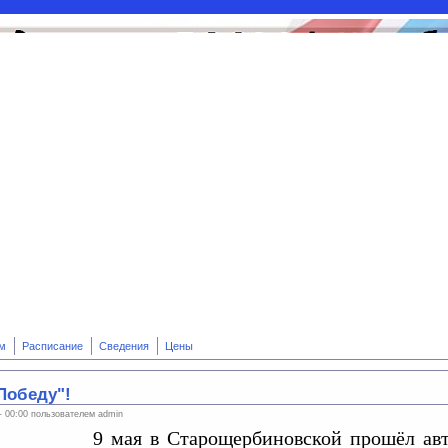
м
Расписание
Сведения
Цены
Победу"!
 - 00:00 пользователем
admin
9 мая в Старощербиновской прошёл ав